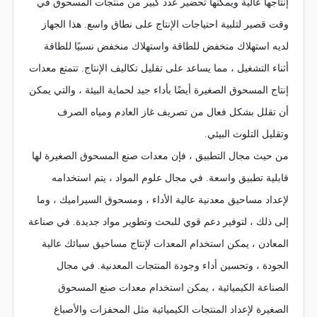
إنتاجها عالية ويمكنها تحضير عدد كبير من منتجات المسحوق في
وقت قصير لتلبية احتياجات الإنتاج على نطاق واسع. هذا الجهاز
لديه استهلاك منخفض للطاقة واستهلاك منخفض نسبيًا للطاقة
أثناء التشغيل ، مما يساعد على تقليل تكاليف الإنتاج. تتمتع معدات
إنتاج المسحوق الصغيرة أيضًا بأداء جيد لحماية البيئة ، والتي يمكن
أن تقلل بشكل فعال من تصريف غاز العادم ومياه الصرف
وتقليل التلوث البيئي.
من حيث مجال التطبيق ، فإن معدات صنع المسحوق الصغيرة لها
قابلية تطبيق واسعة. في مجال علوم المواد ، يتم استخدامه
لإعداد مساحيق معدنية عالية الأداء ، ومسحوق السيراميك ، وما
إلى ذلك ، لتوفير دعم قوي للبحث وتطوير مواد جديدة. في صناعة
المعادن ، يمكن استخدام المعدات لإنتاج مساحيق سبائك عالية
الجودة ، وتحسين أداء وجودة المنتجات المعدنية. في مجال
الصناعة الكيميائية ، يمكن استخدام معدات صنع المسحوق
الصغيرة لإعداد المنتجات الكيميائية مثل المحفزات والأصباغ