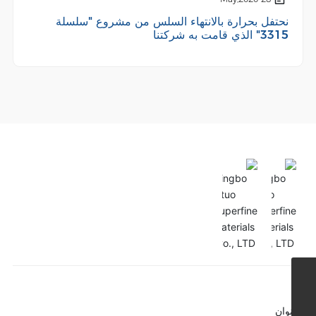
نحتفل بحرارة بالانتهاء السلس من مشروع "سلسلة
3315" الذي قامت به شركتنا
13736014811@163.com
86-0574-89259078
العنوان