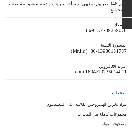
رقم 346 طريق نينغهي، منطقة ينزهو، مدينة نينغبو، مقاطعة
86-13980131787
تشجيانغ
الأسلاك
86-0574-89259078
المشورة التقنية
86-13980131787（Mr.liu）
البريد الإلكتروني
13736014811@163.com
المنتجات
مواد تخزين الهيدروجين القائمة على المغنيسيوم
مجموعات كاملة من المعدات
مسحوق المواد